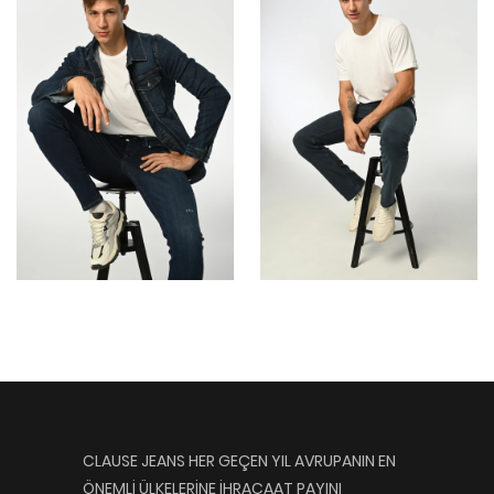
CLAUSE JEANS HER GEÇEN YIL AVRUPANIN EN
ÖNEMLİ ÜLKELERİNE İHRACAAT PAYINI