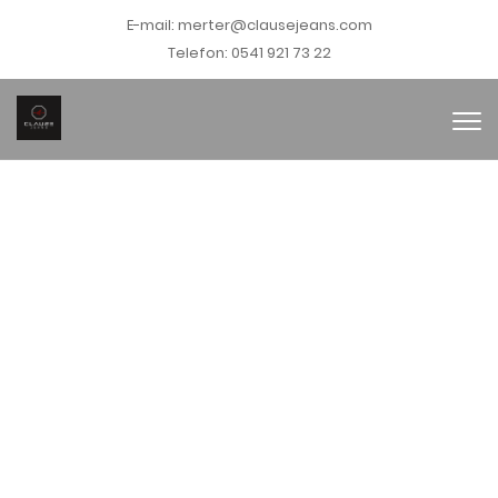
E-mail:
merter@clausejeans.com
Telefon:
0541 921 73 22
KOLEKSİYON