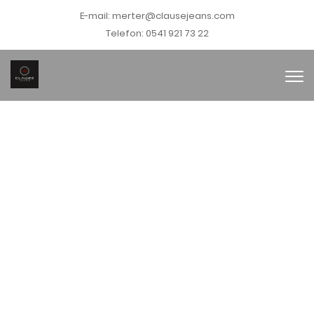
E-mail:
merter@clausejeans.com
Telefon:
0541 921 73 22
Gelir Ortaklığı Kuralları